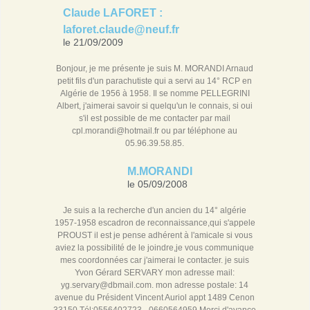
Claude LAFORET :
laforet.claude@neuf.fr
le 21/09/2009
Bonjour, je me présente je suis M. MORANDI Arnaud
petit fils d'un parachutiste qui a servi au 14° RCP en
Algérie de 1956 à 1958. Il se nomme PELLEGRINI
Albert, j'aimerai savoir si quelqu'un le connais, si oui
s'il est possible de me contacter par mail
cpl.morandi@hotmail.fr ou par téléphone au
05.96.39.58.85.
M.MORANDI
le 05/09/2008
Je suis a la recherche d'un ancien du 14° algérie
1957-1958 escadron de reconnaissance,qui s'appele
PROUST il est je pense adhérent à l'amicale si vous
aviez la possibilité de le joindre,je vous communique
mes coordonnées car j'aimerai le contacter. je suis
Yvon Gérard SERVARY mon adresse mail:
yg.servary@dbmail.com. mon adresse postale: 14
avenue du Président Vincent Auriol appt 1489 Cenon