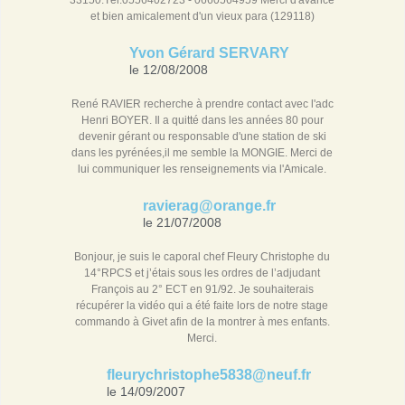
33150.Tél:0556402723 - 0660564959 Merci d'avance
et bien amicalement d'un vieux para (129118)
Yvon Gérard SERVARY
le 12/08/2008
René RAVIER recherche à prendre contact avec l'adc
Henri BOYER. Il a quitté dans les années 80 pour
devenir gérant ou responsable d'une station de ski
dans les pyrénées,il me semble la MONGIE. Merci de
lui communiquer les renseignements via l'Amicale.
ravierag@orange.fr
le 21/07/2008
Bonjour, je suis le caporal chef Fleury Christophe du
14°RPCS et j’étais sous les ordres de l’adjudant
François au 2° ECT en 91/92. Je souhaiterais
récupérer la vidéo qui a été faite lors de notre stage
commando à Givet afin de la montrer à mes enfants.
Merci.
fleurychristophe5838@neuf.fr
le 14/09/2007