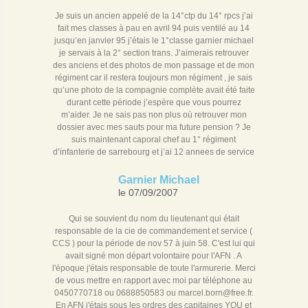
Je suis un ancien appelé de la 14°ctp du 14° rpcs j’ai
fait mes classes à pau en avril 94 puis ventilé au 14
jusqu’en janvier 95 j’étais le 1°classe garnier michael
je servais à la 2° section trans. J’aimerais retrouver
des anciens et des photos de mon passage et de mon
régiment car il restera toujours mon régiment , je sais
qu’une photo de la compagnie complète avait été faite
durant cette période j’espère que vous pourrez
m’aider. Je ne sais pas non plus où retrouver mon
dossier avec mes sauts pour ma future pension ? Je
suis maintenant caporal chef au 1° régiment
d’infanterie de sarrebourg et j’ai 12 annees de service
Garnier Michael
le 07/09/2007
Qui se souvient du nom du lieutenant qui était
responsable de la cie de commandement et service (
CCS ) pour la période de nov 57 à juin 58. C'est lui qui
avait signé mon départ volontaire pour l'AFN . A
l'époque j'étais responsable de toute l'armurerie. Merci
de vous mettre en rapport avec moi par téléphone au
0450770718 ou 0688850583 ou marcel.born@free.fr.
En AFN j'étais sous les ordres des capitaines YOU et