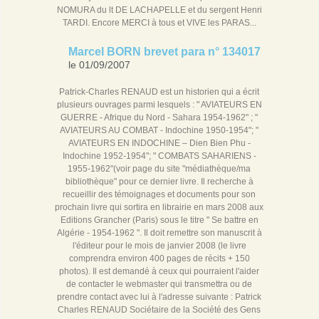
NOMURA du lt DE LACHAPELLE et du sergent Henri
TARDI. Encore MERCI à tous et VIVE les PARAS...
Marcel BORN brevet para n° 134017
le 01/09/2007
Patrick-Charles RENAUD est un historien qui a écrit
plusieurs ouvrages parmi lesquels : " AVIATEURS EN
GUERRE - Afrique du Nord - Sahara 1954-1962" ; "
AVIATEURS AU COMBAT - Indochine 1950-1954"; "
AVIATEURS EN INDOCHINE – Dien Bien Phu -
Indochine 1952-1954"; " COMBATS SAHARIENS -
1955-1962"(voir page du site "médiathèque/ma
bibliothèque" pour ce dernier livre. Il recherche à
recueillir des témoignages et documents pour son
prochain livre qui sortira en librairie en mars 2008 aux
Editions Grancher (Paris) sous le titre " Se battre en
Algérie - 1954-1962 ". Il doit remettre son manuscrit à
l'éditeur pour le mois de janvier 2008 (le livre
comprendra environ 400 pages de récits + 150
photos). Il est demandé à ceux qui pourraient l'aider
de contacter le webmaster qui transmettra ou de
prendre contact avec lui à l'adresse suivante : Patrick
Charles RENAUD Sociétaire de la Société des Gens