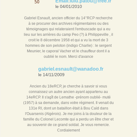
Email:lulu.patou@free.fr
le 04/01/2010
Gabriel Esnault, ancien officier du 14°RCP recherche
à se procurer des archives régimentaires ou des
témoignages qui relateraient l'embuscade qui a eu
lieu sur les arrières du camp Peo (?) à Philippeville , il
croit le 8 décembre 1958 et qui a vu la mort de 3
hommes de son peloton (indigo Charlie) : le sergent
Meunier, le caporal Vacher et le chauffeur dont il a
oublié le nom. Merci d'avance
gabriel.esnault@wanadoo.fr
le 14/11/2009
Ancien du 18eRCP, je cherche à savoir si vous
connaissez un autre ancien ayant appartenu au
14eRCP. Il s'agît de Lemathe -prénom oublié- muté
(1957) à sa demande, dans votre régiment. Il venait du
131e RI, dont un bataillon était à Bou Caïd dans
l'Ouarsenis (Algérois). Je me joins à la douleur de la
famille du Colonel Lecomte qui a perdu un être cher et
au souvenir de ce grand soldat. Je vous remercie.
Cordialement