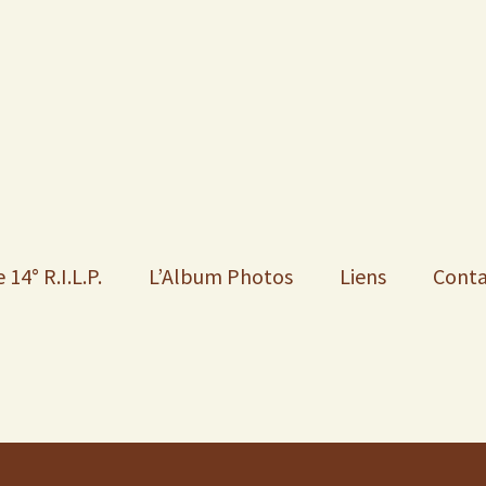
4
 14° R.I.L.P.
L’Album Photos
Liens
Conta
Album
Contemporain