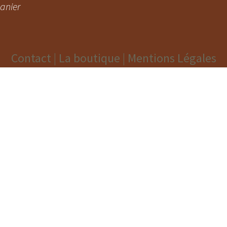
anier
Contact |
La boutique |
Mentions Légales