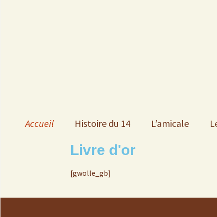
Brave 14
Amicale 1
Accueil
Histoire du 14
L’amicale
Le
Flash Info
Le 14
Historique
Livre d'or
Filon
Notre mémoire
Statuts
[gwolle_gb]
Beret_rouge
Bureau