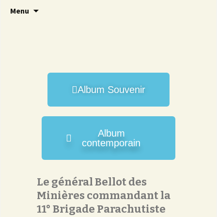
Brave 14
Amicale 14
Menu
Album Souvenir
Album
contemporain
Le général Bellot des
Minières commandant la
11° Brigade Parachutiste