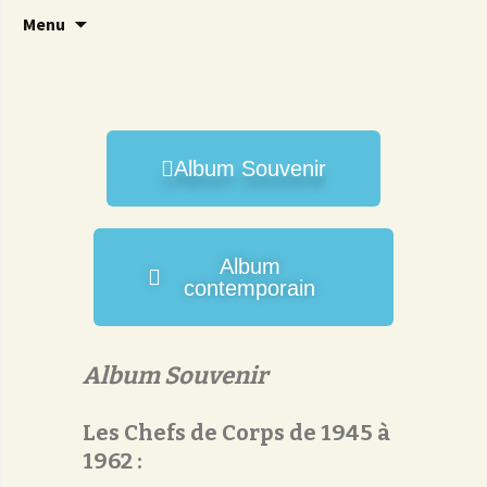
Brave 14
Amicale 14
Menu
Album Souvenir
Album
contemporain
Album Souvenir
Les Chefs de Corps de 1945 à
1962 :