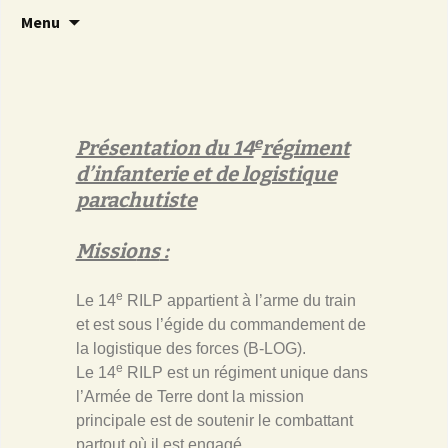
Brave 14
Amicale 14
Menu
e
Présentation du 14
régiment
d’infanterie et de logistique
parachutiste
Missio
ns
:
e
Le 14
RILP appartient à l’arme du train
et est sous l’égide du commandement de
la logistique des forces (B-LOG).
e
Le 14
RILP est un régiment unique dans
l’Armée de Terre dont la mission
principale est de soutenir le combattant
partout où il est engagé.