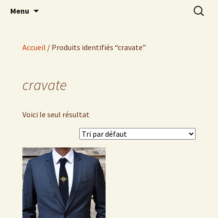
Brave 14
Aller
Recherch
Amicale 14
Menu
au
contenu
Accueil
/ Produits identifiés “cravate”
cravate
Voici le seul résultat