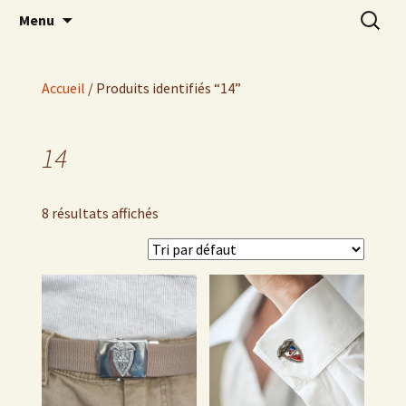
Brave 14
Aller
Recherch
Amicale 14
Menu
au
contenu
Accueil
/ Produits identifiés “14”
14
8 résultats affichés