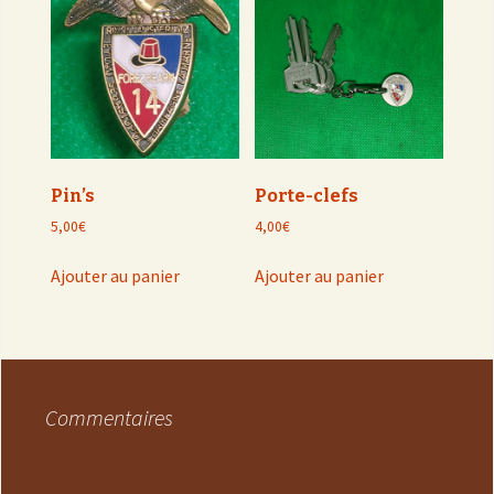
Pin’s
Porte-clefs
5,00
€
4,00
€
Ajouter au panier
Ajouter au panier
Commentaires