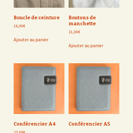
Boucle de ceinture
Boutons de
manchette
16,00
€
21,00
€
Ajouter au panier
Ajouter au panier
Conférencier A4
Conférencier A5
23,00
€