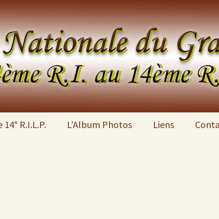
4
 14° R.I.L.P.
L’Album Photos
Liens
Conta
Album
Contemporain