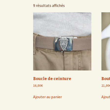
Le Livre d’or
Assemblees
9 résultats affichés
Activités
Libres Propos
Recherche
Boutique
Rejoindre
Boucle de ceinture
Bou
16,00
€
21,00
Ajouter au panier
Ajout