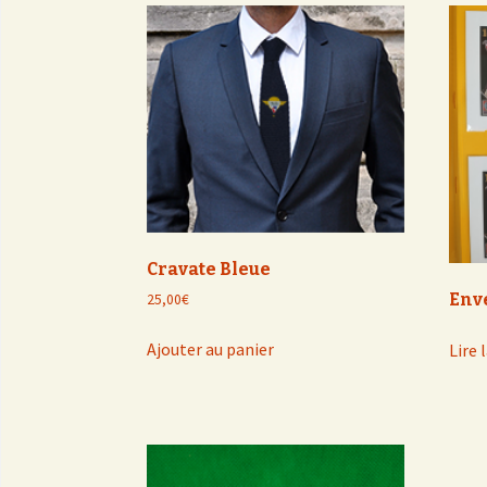
Cravate Bleue
Env
25,00
€
Ajouter au panier
Lire 