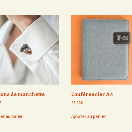
tons de manchette
Conférencier A4
€
23,00
€
er au panier
Ajouter au panier