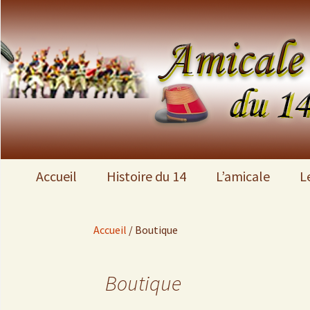
Brave 14
Amicale 1
Aller
Accueil
Histoire du 14
L’amicale
Le
au
contenu
Flash Info
Le 14
Historique
Accueil
/ Boutique
Filon
Notre mémoire
Statuts
Boutique
Beret_rouge
Bureau